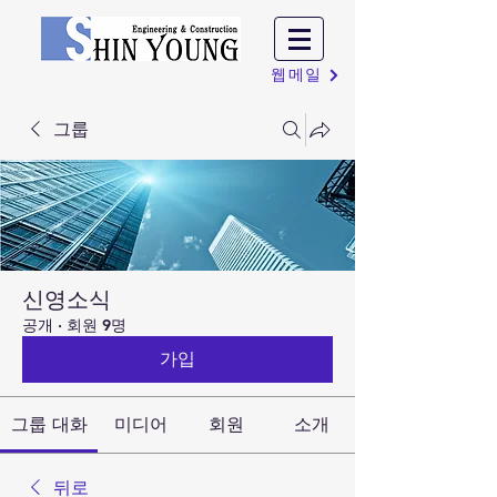
웹메일
그룹
신영소식
공개
·
회원 9명
가입
그룹 대화
미디어
회원
소개
뒤로