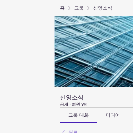
홈
그룹
신영소식
신영소식
공개
·
회원 9명
그룹 대화
미디어
뒤로