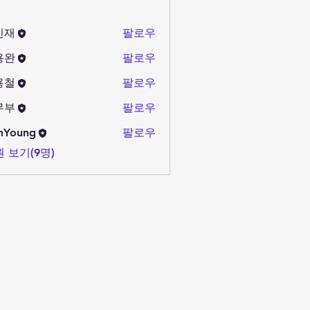
민재
팔로우
용완
팔로우
용철
팔로우
무부
팔로우
nYoung
팔로우
 보기(9명)